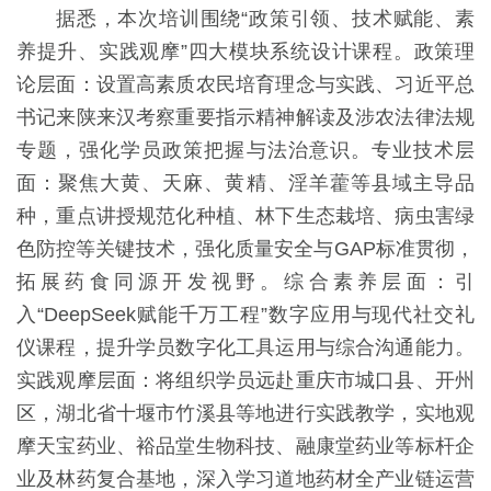
据悉，本次培训围绕“政策引领、技术赋能、素
养提升、实践观摩”四大模块系统设计课程。政策理
论层面：设置高素质农民培育理念与实践、习近平总
书记来陕来汉考察重要指示精神解读及涉农法律法规
专题，强化学员政策把握与法治意识。专业技术层
面：聚焦大黄、天麻、黄精、淫羊藿等县域主导品
种，重点讲授规范化种植、林下生态栽培、病虫害绿
色防控等关键技术，强化质量安全与GAP标准贯彻，
拓展药食同源开发视野。综合素养层面：引
入“DeepSeek赋能千万工程”数字应用与现代社交礼
仪课程，提升学员数字化工具运用与综合沟通能力。
实践观摩层面：将组织学员远赴重庆市城口县、开州
区，湖北省十堰市竹溪县等地进行实践教学，实地观
摩天宝药业、裕品堂生物科技、融康堂药业等标杆企
业及林药复合基地，深入学习道地药材全产业链运营